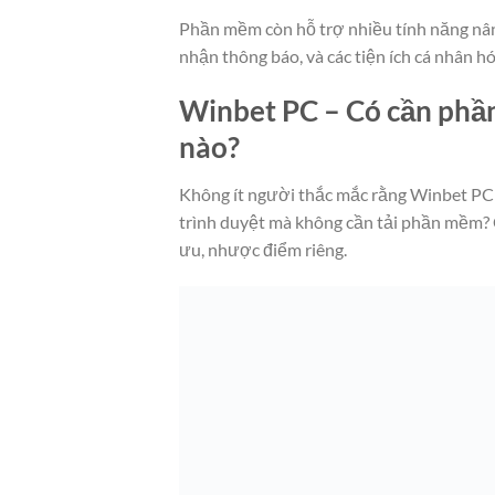
Phần mềm còn hỗ trợ nhiều tính năng nâng
nhận thông báo, và các tiện ích cá nhân 
Winbet PC – Có cần phần
nào?
Không ít người thắc mắc rằng
Winbet PC
trình duyệt mà không cần tải phần mềm? 
ưu, nhược điểm riêng.