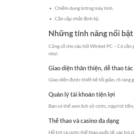
Chiếm dung lượng máy tính.
Cần cập nhật định kỳ.
Những tính năng nổi bậ
Củng cố cho câu hỏi
Winbet PC – Có cần 
như:
Giao diện thân thiện, dễ thao tác
Giao diện được thiết kế tối giản, rõ ràn
Quản lý tài khoản tiện lợi
Bạn có thể xem lịch sử cược, nạp/rút tiền
Thể thao và casino đa dạng
Hỗ trợ cá cược thể thao quốc tế, các trò 