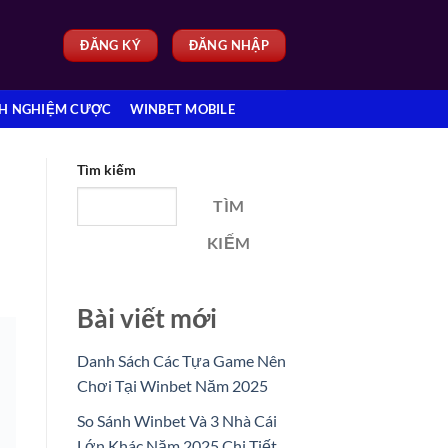
ĐĂNG KÝ
ĐĂNG NHẬP
NH NGHIỆM CƯỢC
WINBET MOBILE
Tìm kiếm
TÌM
KIẾM
Bài viết mới
Danh Sách Các Tựa Game Nên
Chơi Tại Winbet Năm 2025
So Sánh Winbet Và 3 Nhà Cái
Lớn Khác Năm 2025 Chi Tiết