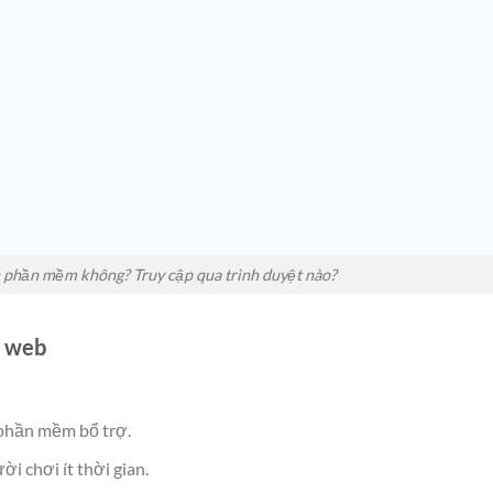
 phần mềm không? Truy cập qua trình duyệt nào?
t web
 phần mềm bổ trợ.
i chơi ít thời gian.