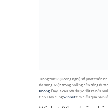
Trong thời đại công nghệ số phát triển nh
đa dạng. Một trong những nền tảng được
không
. Đây là câu hỏi được đặt ra bởi n
tính. Hãy cùng
winbet
tìm hiểu qua bài viế