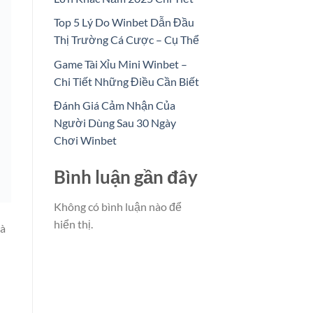
Top 5 Lý Do Winbet Dẫn Đầu
Thị Trường Cá Cược – Cụ Thể
Game Tài Xỉu Mini Winbet –
Chi Tiết Những Điều Cần Biết
Đánh Giá Cảm Nhận Của
Người Dùng Sau 30 Ngày
Chơi Winbet
Bình luận gần đây
Không có bình luận nào để
hiển thị.
và